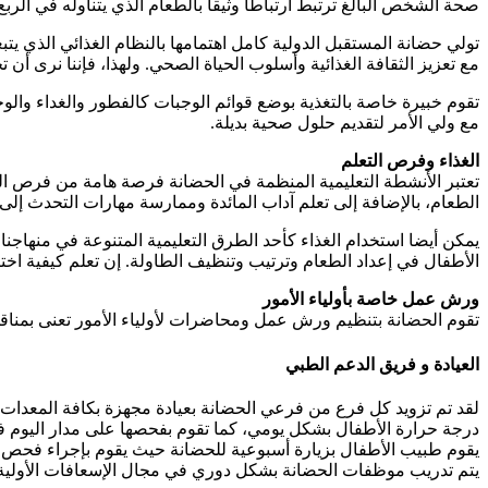
صحة الشخص البالغ ترتبط ارتباطاً وثيقاً بالطعام الذي يتناوله في ال
تولي حضانة المستقبل الدولية كامل اهتمامها بالنظام الغذائي الذي يتبعه
مع تعزيز الثقافة الغذائية وأسلوب الحياة الصحي. ولهذا، فإننا نرى أن 
تقوم خبيرة خاصة بالتغذية بوضع قوائم الوجبات كالفطور والغداء والو
مع ولي الأمر لتقديم حلول صحية بديلة.
الغذاء وفرص التعلم
تعتبر الأنشطة التعليمية المنظمة في الحضانة فرصة هامة من فرص التع
الطعام، بالإضافة إلى تعلم آداب المائدة وممارسة مهارات التحدث إل
يمكن أيضا استخدام الغذاء كأحد الطرق التعليمية المتنوعة في منهاجن
الأطفال في إعداد الطعام وترتيب وتنظيف الطاولة. إن تعلم كيفية اختي
ورش عمل خاصة بأولياء الأمور
تقوم الحضانة بتنظيم ورش عمل ومحاضرات لأولياء الأمور تعنى بمناق
العيادة و فريق الدعم الطبي
لقد تم تزويد كل فرع من فرعي الحضانة بعيادة مجهزة بكافة المعدات 
درجة حرارة الأطفال بشكل يومي، كما تقوم بفحصها على مدار اليوم
يقوم طبيب الأطفال بزيارة أسبوعية للحضانة حيث يقوم بإجراء فحص دو
يتم تدريب موظفات الحضانة بشكل دوري في مجال الإسعافات الأولية 