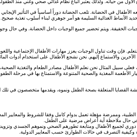
ربع الأول من حياته. ولذلك يعتبر اتباع نظام غذائي صحي وغني منذ الطف
 الأطفال في الحضانة. تلعب الحضانة دوراً أساسياً في التأثير الإيجابي 
تحديد الأنماط الغذائية السليمة هو أمر جوهري لبناء أسلوب تغذية صحيح.
جبات الخفيفة. ويتم تحضير جميع الوجبات داخل الحضانة. وفي حال وجود
لم. فإن وقت تناول الوجبات يعزز مهارات الأطفال الإجتماعية واللغوية
ى الآخرين والاستماع إليهم. نحن نشجع الأطفال على استخدام أدوات ال
ا، فعلى سبيل المثال نحن نعلم الأطفال مصادر الطعام والتغذية الصحية
ار الأطعمة المغذية والصحية المتنوعة والاستمتاع بها في مرحلة الطفولة
شة القضايا المتعلقة بصحة الطفل ونموه، ويقدمها متخصصون في تلك ا
الطبية، وممرضة مؤهلة تعمل بدوام كامل وفقا للشروط والمعايير المعم
 في حال ملاحظة أية أعراض مرضية على الطفل.
ري لجميع الأطفال ومتابعة تطورهم الصحي ونموهم الجسدي وتزويد الحض
وكيفية التصرف في حالات الطوارئ حسب المعايير الدولية.