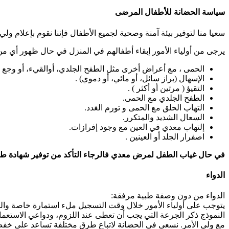
سياسة الحضانة للأطفال المرضى
سعيا منا لتوفير بيئة آمنة وصحية لجميع الأطفال فإننا نقوم بإعلام 
يرجى من أولياء الأمور إبقاء أطفالهم في المنزل في حال ظهور أي من 
الحمى ، مع أعراض أخرى مثل الطفح الجلدي، أوالقيء، أو وجع ال
الإسهال (براز سائل، أو مائي، أو دموي) .
التقيؤ ( مرتين أو أكثر ) .
الطفح الجلدي مع الحمى.
التهاب الحلق مع الحمى و تورم الغدد.
السعال الشديد والمتكرر.
إلتهاب معدي في العين مع وجود إفرازات.
اصفرار الجلد أو العينين .
في حال غياب الطفل
لمرض
معدي فالرجاء التأكد من توفير
شهادة طب
الدواء
الدواء من دون وصفة طبية مرفقة:
يتوجب على أولياء الأمور خلال وقت التسجيل ملء استمارة خاصة وا
النموذج ذكر الجرعة التي يجب أن تعطى عند اللزوم، ودواعي الاستعمال
مع ولي الأمر. نسعى في الحضانة لاتباع طرق مختلفة تساعد على خفض